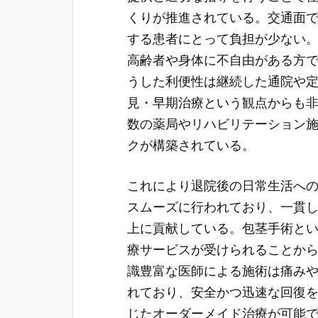
くりが推進されている。交通面で
する患者にとって負担が少ない
高齢者や身体に不自由がある方
うした利便性は継続した通院や
見・早期治療という観点からも
数の薬局やリハビリテーション
クが構築されている。
これにより退院後の日常生活へ
スムーズに行われており、一貫
上に貢献している。包茎手術とい
療サービスが受けられることか
識豊富な医師による施術は痛み
れており、安全かつ迅速な回復
じたオーダーメイド治療が可能