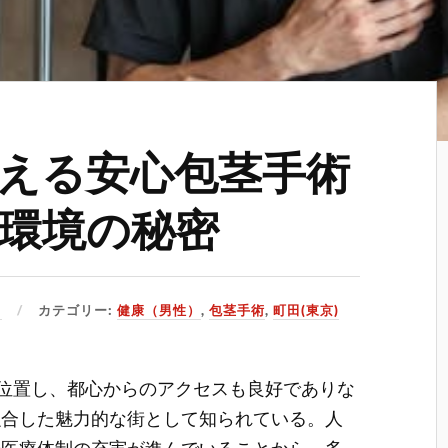
える安心包茎手術
環境の秘密
日
カテゴリー:
健康（男性）
,
包茎手術
,
町田(東京)
に位置し、都心からのアクセスも良好でありな
融合した魅力的な街として知られている。
人