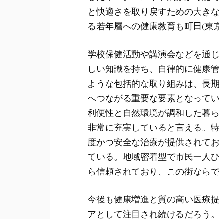
と快適さを取り戻すための大き
る若年層への健康教育も町田(東
学校保健活動や講演会などを通
しい知識を持ち、自律的に健康
ような包括的な取り組みは、長
へつながる重要な要素となってい
利便性と自然環境が調和した暮
非常に充実していると言える。
度かつ安全な治療が提供されて
ている。地域密着型で市民一人
ら信頼されており、この街なら
今後も健康増進と質の高い医療
アとして注目され続けるだろう