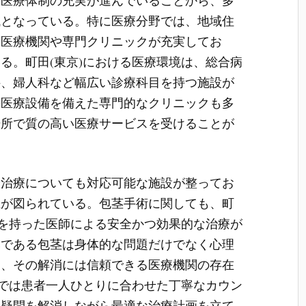
や医療体制の充実が進んでいることから、多
域となっている。特に医療分野では、地域住
な医療機関や専門クリニックが充実してお
る。町田(東京)における医療環境は、総合病
科、婦人科など幅広い診療科目を持つ施設が
の医療設備を備えた専門的なクリニックも多
場所で質の高い医療サービスを受けることが
や治療についても対応可能な施設が整ってお
上が図られている。包茎手術に関しても、町
識を持った医師による安全かつ効果的な治療が
みである包茎は身体的な問題だけでなく心理
く、その解消には信頼できる医療機関の存在
関では患者一人ひとりに合わせた丁寧なカウン
や疑問を解消しながら最適な治療計画を立て