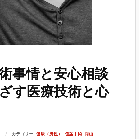
術事情と安心相談
ざす医療技術と心
日
カテゴリー:
健康（男性）
,
包茎手術
,
岡山